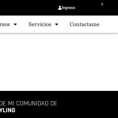
0
Ingreso
$
0.00
rsos
Servicios
Contactame
DE MI COMUNIDAD DE
YLING