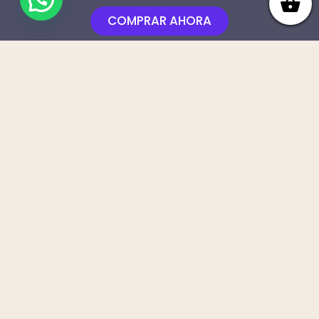
COMPRAR AHORA
Obten el arte de la moda, el arte de
crear contenido y la masterclass eleva
tu marca, de por vida.
ARTE DE CREAR
CONTENIDO
MODULO 1 LA TEORIA DETRAS DE UN CONTENIDO
MODULO 2 TRUCOS PARA LOGRAR UNA BUENA FOTO
MODULO 3 ACCION VAMOS A CREAR CONTENIDO
MODULO 4 LA IMPORTANCIA DE LOS PROPS