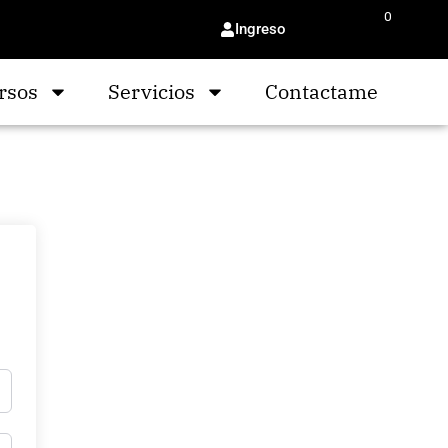
0
Ingreso
$
0.00
rsos
Servicios
Contactame