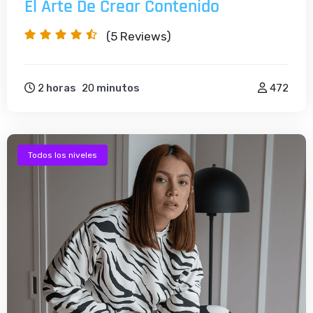
El Arte De Crear Contenido
(5
Reviews)
2
horas
20
minutos
472
Todos los niveles